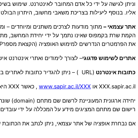
וניתן לגישה על ידי כל אדם המחובר לאינטרנט. שימוש בשי
אליו. בנוסף ליעילות בצריכת משאבי מחשוב, היתרון הבולט ה
אתר עצמאי –
מתוך מודעות לצרכים משתנים ומיוחדים – ומגו
הקמת שרת בקמפוס שאינו נתמך על ידי יחידת המחשב, מתו
את הפרמטרים הנדרשים למימוש האופציה (הקצאת מספרIP במקרה של שרת בקמפוס או הפניית כתובת אינטרנט במקרה של שרת חיצוני).
אתרים לשימוש פדגוגי
– לצורך לימודים ואתרי אינטרנט איש
כתובות אינטרנט
(URL ) – ניתן להגדיר כתובות לאתרים באחת משתי הצורות:
XXX.sapir.ac.il או
www.sapir.ac.il/XXX
, כאשר XXX היא מחרוזת באנגלית ו\או מספרים, שאינה בשימוש או שמורה לשימוש עתידי.
רישום שם מתחם המציגים מידע על המכללה על ידי עובדים 
אם נבחרת אופציה של אתר עצמאי, ניתן לנתב את הכתובת ש