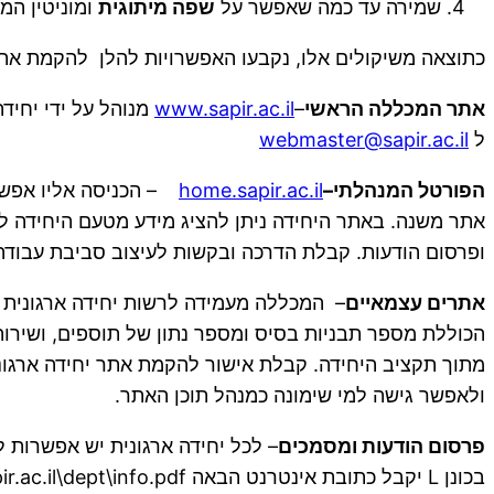
שמירה עד כמה שאפשר על
שפה מיתוגית
ומוניטין המ
כתוצאה משיקולים אלו, נקבעו האפשרויות להלן להקמת אתרי
אתר המכללה הראשי
–
www.sapir.ac.il
מנוהל על ידי יחיד
ל
webmaster@sapir.ac.il
הפורטל המנהלתי–
home.sapir.ac.il
– הכניסה אליו אפשרי
אתר משנה. באתר היחידה ניתן להציג מידע מטעם היחידה לכלל
ופרסום הודעות. קבלת הדרכה ובקשות לעיצוב סביבת עבודה
אתרים עצמאיים
– המכללה מעמידה לרשות יחידה ארגונית 
הכוללת מספר תבניות בסיס ומספר נתון של תוספים, ושירות
מתוך תקציב היחידה. קבלת אישור להקמת אתר יחידה ארגונית -
ולאפשר גישה למי שימונה כמנהל תוכן האתר.
פרסום הודעות ומסמכים
בכונן L יקבל כתובת אינטרנט הבאה w3.sapir.ac.il\dept\info.pdf , כאשר info.pdf הוא שם הקובץ שנשמר. יש לשים לב שהמידע המתפרסם הוא