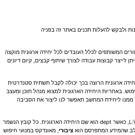
פנות ולבקש להעלות תכנים באתר זה בפניה
ים המשותפים לכלל העובדים לכל יחידה ארגונית מוקצה
ן לייצר קבוצות עבודה לצורך שיתוף קבצים, קיום דיונים
חידה ארגונית הרוצה בכך יכולה לקבל תשתית סטנדרטית
מוש. באחריות היחידה הארגונית למצוא מנהל תוכן ומעצב
 ממנו ליחידת המחשב תאפשר לנו ליצור את הסביבה
– לכל יחידה ארגונית יש אפשרות לפרסם באינטרנט קבצים ומידע דרך שמירת קובץ בכונן L:\dept, כאשר dept הוא שם היחידה הארגונית. כל קובץ הנשמר
ציבורי
, מאונדקס במנועי חיפוש