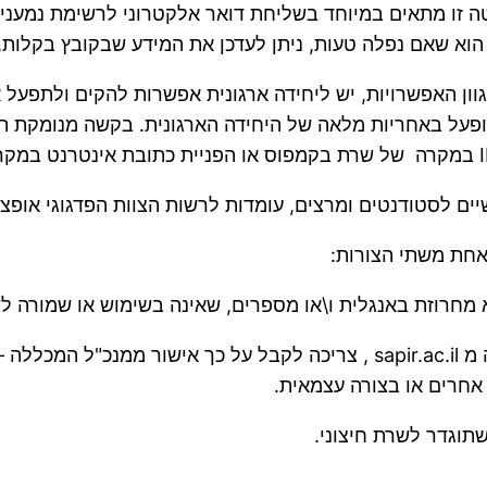
טה זו מתאים במיוחד בשליחת דואר אלקטרוני לרשימת נמעני
וא שאם נפלה טעות, ניתן לעדכן את המידע שבקובץ בקלות, וה
ון האפשרויות, יש ליחידה ארגונית אפשרות להקים ולתפעל א
פעל באחריות מלאה של היחידה הארגונית. בקשה מנומקת תו
יים לסטודנטים ומרצים, עומדות לרשות הצוות הפדגוגי אופצי
יחידה ארגונית המעוניינת לרשום שם מתחם (domain) שונה מ sapir.ac.il , צ
אחרים או בצורה עצמאית.
תוגדר לשרת חיצוני.
<<קודם
קדימה>>