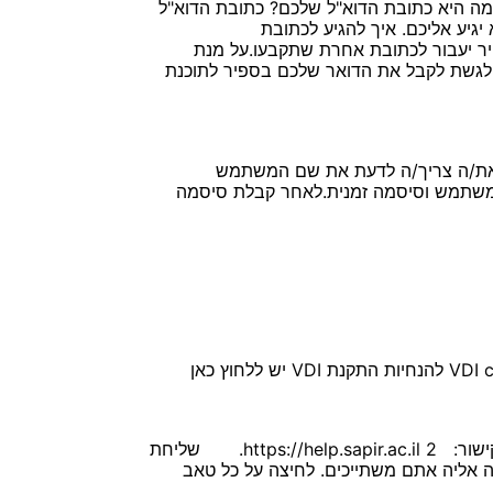
מה היא כתובת הדוא"ל שלכם? כתובת הדוא"ל
ימו לב: חובה להקפיד על הוספת mail לפני sapir. אחרת, האימייל לא יגיע אליכם. איך להגיע לכתובת
יר יעבור לכתובת אחרת שתקבעו.על מנת
ו לגשת לקבל את הדואר שלכם בספיר לתוכנת
ך את/ה צריך/ה לדעת את שם המשתמש
 משתמש וסיסמה זמנית.לאחר קבלת סיסמה
הדרך לפנות לתמיכה היא רק באמצעות פתיחת קריאה מקוונת או באמצעות הדוא"ל. 1. פתיחת קריאה במערכת מקוונת SysAid בקישור: https://help.sapir.ac.il 2. שליחת
צגים את הקבוצה אליה אתם משתייכים. לחיצה על כל טאב