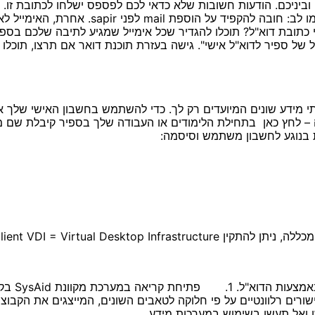
ניכם. הודעות חשובות שלא כדאי לכם לפספס ישלחו לכתובת זו. 
שלכם כוללת שני חלקים: לדוגמה s6723597@mail.sapir.ac.il ש
 כתובת דוא"ל? תוכלו להגדיר שכל אימייל שמגיע לתיבה שלכם בספ
 של ספיר לדוא"ל אישי". גישה בעזרת תוכנת דואר אם תרצו, תוכל
תי מידע שונים המיועדים רק לך. כדי להשתמש בחשבון האישי של
 – לחץ כאן בתחילת הלימודים או העבודה שלך בספיר קיבלת שם
 בנוגע לחשבון משתמש וסיסמה:
VDI  להנחיות התקנת VDI יש ללחוץ כאן
Help@sapir בדף זה תוכלו למצוא קישורים רלוונטיים על פי חלוקה לטאבים השונים, המיי
ו ואל תעשו בשימוש במערכות מידע