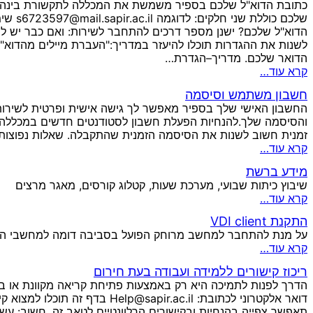
כתובת הדוא"ל שלכם בספיר משמשת את המכללה לתקשורת בינה ובי
הדוא"ל שלכם? ישנן מספר דרכים להתחבר לשירות: ואם כבר יש לי
לשנות את ההגדרות תוכלו להיעזר במדריך:"העברת מיילים מהדוא"ל
הדואר שלכם. מדריך–הגדרת…
קרא עוד…
חשבון משתמש וסיסמה
החשבון האישי שלך בספיר מאפשר לך גישה אישית ופרטית לשירו
והסיסמה שלך.להנחיות הפעלת חשבון לסטודנטים חדשים במכללה
זמנית חשוב לשנות את הסיסמה הזמנית שהתקבלה. שאלות נפוצות
קרא עוד…
מידע ברשת
שיבוץ כיתות שבועי, מערכת שעות, קטלוג קורסים, מאגר מרצים
קרא עוד…
התקנת VDI client
על מנת להתחבר למחשב מרוחק הפועל בסביבה דומה למחשבי המכללה, ניתן להתקין client VDI = Virtual Desktop Infrastructure
קרא עוד…
ריכוז קישורים ללמידה ועבודה בעת חירום
דואר אלקטרוני לכתובת: .ac.il
תאפשר צפייה בהנחיות ובקישורים הרלוונטיים לטאב זה. חשוב: עש