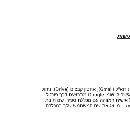
ישות
אנשי הסגל אקדמי והסטודנטים הפעילים של המכללה האקדמית ספיר, מקבלים באופן אוטומטי חשבון אישי למגוון יישומי Google: תיבת דוא"ל (Gmail), אחסון קבצים (Drive), ניהול
אתר אישי (Sites), לוח שנה (Calendar), הודעות מידיות (Hangout), רשימות תפוצה וקבוצות דיון (Groups) ועוד. הגישה ליישומי Google מתבצעת דרך פורטל
Goog דרך פורטל שירותי מידע קיצורי דרך לגישה ישירה ליישומי Google Gmail – תיבת דוא"ל אישית המזוהה עם מכללת ספיר. שם תיבת
הדוא"ל שלך במכללת ספיר מורכב משילוב שם המשתמש שלך, עם שרת הדוא"ל של מכללת ספיר. לדוגמה: xxx@mail.sapir.ac.il. (xxx – מייצג את שם המשתמש שלך במכללת