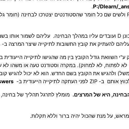
.
P:/Dlearn/_an
על המרצה לפתוח מבעוד מועד, תיקייה לבחינה ב P:/Dlearn ולשים שם כל חומר שהסטודנטים
הסטודנטים שומרים את קובץ התשובות בתחילת הבחינה בכונן D ועובדים עליו במהלך 
 עליהם להעתיק את קובץ התשובות לתיקייה שיצר המרצה ב-
s
"י השוואת גודל הקובץ בין מה שהגישו לתיקייה הייעודית ב
 לא לפתוח, לא למחוק). במקרה וסטודנט טעה או משהו לא ע
שה (מספר נבחן בתוספת אות "B" או "ב", למשל) ולהגיש את הקובץ בשם החדש. הוא
לתיקייה הייעודית ב-
swers
הבחינה, היא של המרצים
.
מומלץ לתרגל תהליך של בחינה, 
ראש, על מנת שהכול יהיה ברור וללא תקלות.