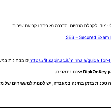
https://it.sapir.ac.il/minhala/guide_for-
ים בבחינות במ
ן
DiskOnKey
אינם נתמכים.
טכנית בזמן בחינה במעבדה, יש לפנות למשגיחים של מדו
<<קודם
קדימה>>