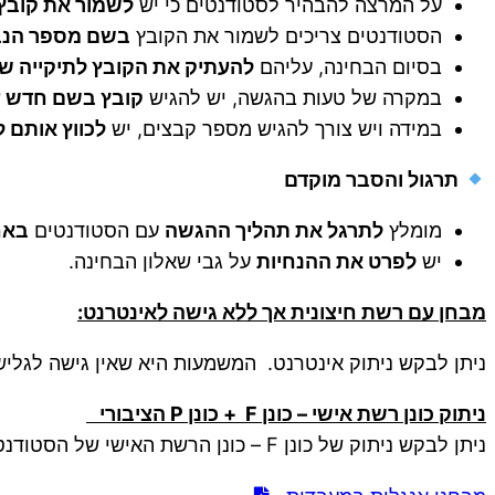
על המרצה להבהיר לסטודנטים כי יש
לשמור את קובץ
הסטודנטים צריכים לשמור את הקובץ
בשם מספר הנב
בסיום הבחינה, עליהם
להעתיק את הקובץ לתיקייה ש
במקרה של טעות בהגשה, יש להגיש
קובץ בשם חדש ע
במידה ויש צורך להגיש מספר קבצים, יש
לכווץ אותם 
תרגול והסבר מוקדם
מומלץ
לתרגל את תהליך ההגשה
עם הסטודנטים
באח
יש
לפרט את ההנחיות
על גבי שאלון הבחינה.
מבחן עם רשת חיצונית אך ללא גישה לאינטרנט:
ניתן לבקש ניתוק אינטרנט. המשמעות היא שאין גישה לגליש
ניתוק כונן רשת אישי – כונן
F
+ כונן
P
הציבורי
ניתן לבקש ניתוק של כונן F – כונן הרשת האישי של הסטודנט, וניתוק של כונן P הציבורי.