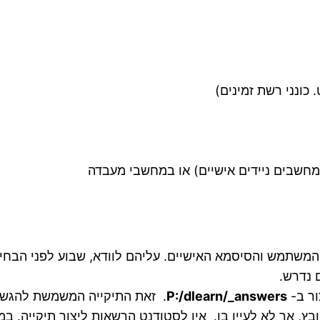
כונני רשת זמינים)
חשבים ניידים אישיים) או במחשבי מעבדה
חשבים במעבדה עם שם המשתמש והסיסמא האישיים. עליהם לוודא, שבוע
 נדרש.
ור ב-
P:/dlearn/_answers
. זאת התיקייה המשמשת להגשת 
ץ, אך לא לעיין בו. אין לסטודנט הרשאות ליצור תיקייה. ב