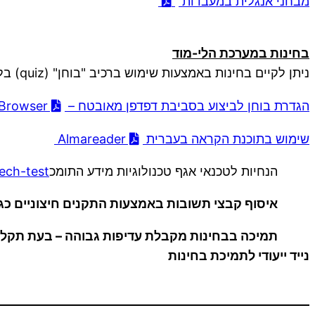
מבחני אנגלית במעבדות
בחינות במערכת הלי-מוד
ניתן לקיים בחינות באמצעות שימוש ברכיב "בוחן" (quiz) בלי-מוד. לקבלת הנחיות והדרכה נא פתחו קריאת שירות.
הגדרת בוחן לביצוע בסביבת דפדפן מאובטח – SEB – Secured Exam Browser
שימוש בתוכנת הקראה בעברית Almareader
הנחיות לטכנאי אגף טכנולוגיות מידע התומכ
tech-test
איסוף קבצי תשובות באמצעות התקנים חיצוניים כגו
תמיכה בבחינות מקבלת עדיפות גבוהה – בעת תקלה 
נייד ייעודי לתמיכת בחינות