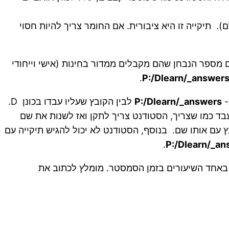
 יצטרכו לבחינה (חומר גלם). תיקייה זו היא ציבורית. אם החומר צריך להיות חסוי
הבחינה. עליהם לשמור אותו בשם מספר הנבחן שהם מקבלים ממדור בחינות (אישי וייחודי
.
P:/Dlearn/_answer
-
P:/Dlearn/_answers
לבין הקובץ שעליו עבדו בכונן D.
בד כמו שצריך, הסטודנט צריך לתקן ואז לשנות את שם
 לא יכול להגיש קובץ עם אותו שם. בנוסף, הסטודנט לא יכול להגיש תיקייה עם
.
P:/Dlearn/_an
באחד השיעורים בזמן הסמסטר. מומלץ לכתוב את