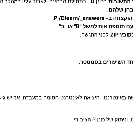
 התשובות
בכונן
D
בתחילת הבחינה ולעבוד עליו במהלך הב
חן שלהם
.
הוקצתה ב
–
P:/Dlearn/_answers
.
ם תוספת אות למשל
"B"
או "ב
"
.
לקובץ
ZIP
לפני ההגשה.
ד השיעורים בסמסטר
.
ה באינטרנט. היציאה לאינטרנט חסומה במעבדה, אך יש גישה